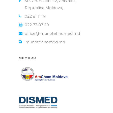
Str. Gh. Asachi 42, Chisinau,
Republica Moldova,
022 81 11 74
022 73 87 20
office@imunotehnomed.md
imunotehnomed.md
MEMBRU