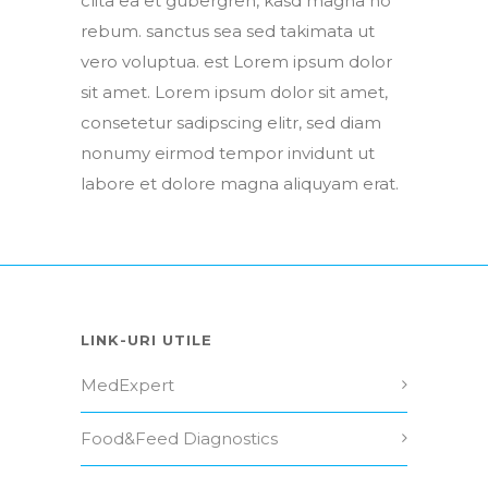
clita ea et gubergren, kasd magna no
rebum. sanctus sea sed takimata ut
vero voluptua. est Lorem ipsum dolor
sit amet. Lorem ipsum dolor sit amet,
consetetur sadipscing elitr, sed diam
nonumy eirmod tempor invidunt ut
labore et dolore magna aliquyam erat.
LINK-URI UTILE
MedExpert
Food&Feed Diagnostics