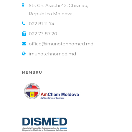
Str. Gh. Asachi 42, Chisinau,
Republica Moldova,
022 81 11 74
022 73 87 20
office@imunotehnomed.md
imunotehnomed.md
MEMBRU