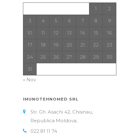
1
2
3
4
5
6
7
8
9
10
11
12
13
14
15
16
17
18
19
20
21
22
23
24
25
26
27
28
29
30
31
« Nov
IMUNOTEHNOMED SRL
Str. Gh. Asachi 42, Chisinau,
Republica Moldova,
022 81 11 74