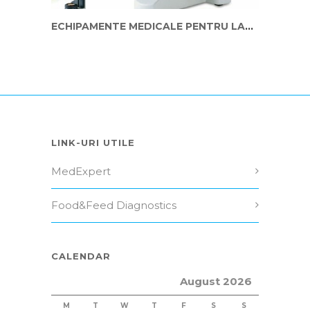
ECHIPAMENTE MEDICALE PENTRU LABORATOARELE REGIONALE
LINK-URI UTILE
MedExpert
Food&Feed Diagnostics
CALENDAR
August 2026
M
T
W
T
F
S
S