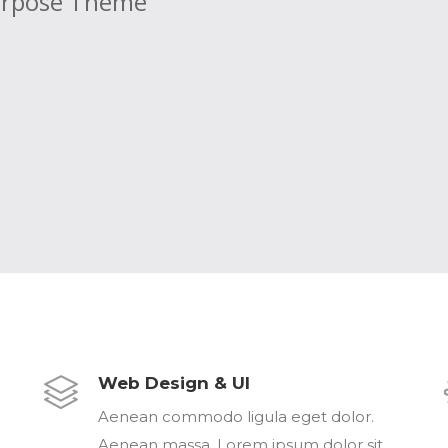
purpose Theme
Web Design & UI
Aenean commodo ligula eget dolor.
Aenean massa. Lorem ipsum dolor sit