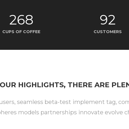
268
92
CUPS OF COFFEE
CUSTOMERS
OUR HIGHLIGHTS, THERE ARE PL
 users, seamless beta-test implement tag, comm
heres models partnerships innovate evolve c