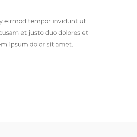
my eirmod tempor invidunt ut
cusam et justo duo dolores et
l
em ipsum dolor sit amet.