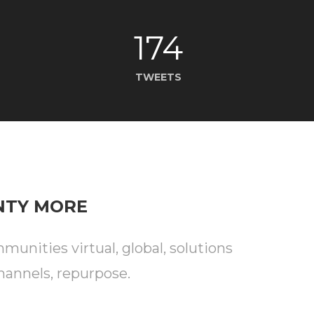
174
TWEETS
ENTY MORE
unities virtual, global, solutions
hannels, repurpose.