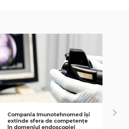
Compania Imunotehnomed își
Co
extinde sfera de competențe
Ac
în domeniul endoscopiei