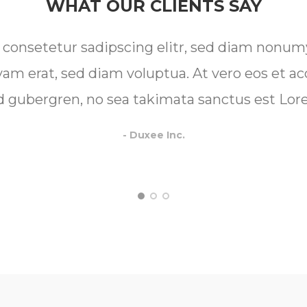
WHAT OUR CLIENTS SAY
 consetetur sadipscing elitr, sed diam nonu
yam erat, sed diam voluptua. At vero eos et ac
sd gubergren, no sea takimata sanctus est Lor
- Duxee Inc.