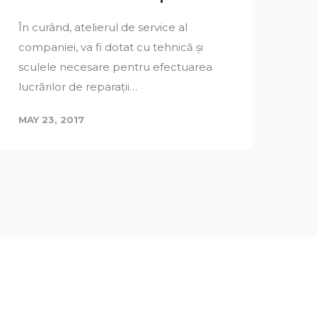
La
În curând, atelierul de service al
IM
companiei, va fi dotat cu tehnică și
ev
sculele necesare pentru efectuarea
ge
lucrărilor de reparații…
Act
MAY 23, 2017
MA