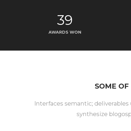
39
AWARDS WON
SOME OF 
Interfaces semantic; deliverables
synthesize blogosp